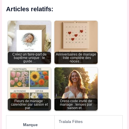
Articles relatifs:
Créez un faire-part de
Anniversaires de mariage
baptême unique : le
: liste complète des
guide…
noces…
Fleurs de mariage :
Dress code invité de
calendrier par saison et
mariage : tenues par
par…
saison et…
Tralala Fêtes
Marque