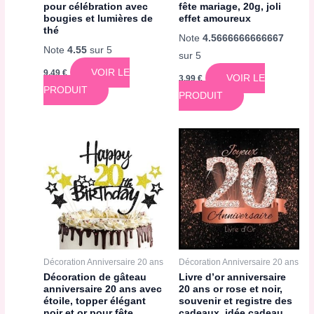
pour célébration avec
fête mariage, 20g, joli
bougies et lumières de
effet amoureux
thé
Note
4.5666666666667
Note
4.55
sur 5
sur 5
VOIR LE
9,49
€
VOIR LE
3,99
€
PRODUIT
PRODUIT
Décoration Anniversaire 20 ans
Décoration Anniversaire 20 ans
Décoration de gâteau
Livre d’or anniversaire
anniversaire 20 ans avec
20 ans or rose et noir,
étoile, topper élégant
souvenir et registre des
noir et or pour fête
cadeaux, idée cadeau