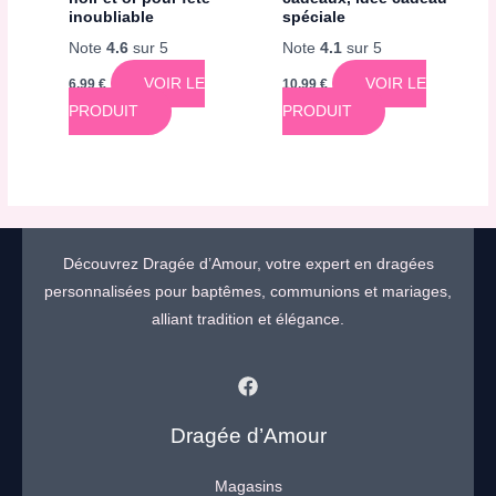
inoubliable
spéciale
Note
4.6
sur 5
Note
4.1
sur 5
VOIR LE
VOIR LE
6,99
€
10,99
€
PRODUIT
PRODUIT
Découvrez Dragée d’Amour, votre expert en dragées
personnalisées pour baptêmes, communions et mariages,
alliant tradition et élégance.
Dragée d’Amour
Magasins