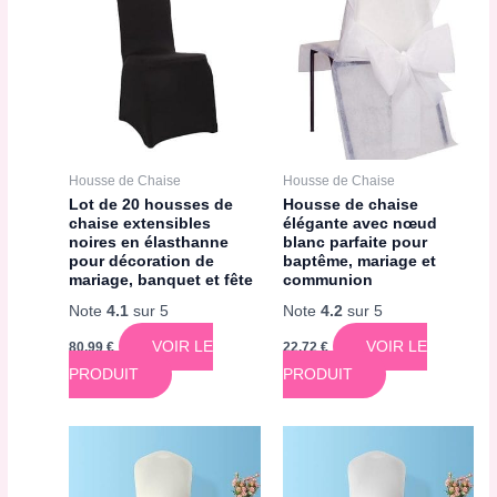
Housse de Chaise
Housse de Chaise
Lot de 20 housses de
Housse de chaise
chaise extensibles
élégante avec nœud
noires en élasthanne
blanc parfaite pour
pour décoration de
baptême, mariage et
mariage, banquet et fête
communion
Note
4.1
sur 5
Note
4.2
sur 5
VOIR LE
VOIR LE
80,99
€
22,72
€
PRODUIT
PRODUIT