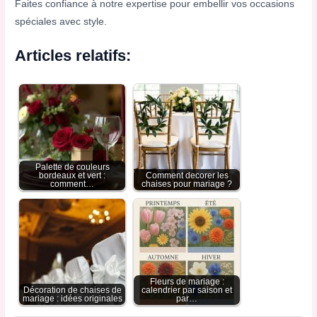
Faites confiance à notre expertise pour embellir vos occasions
spéciales avec style.
Articles relatifs:
Palette de couleurs
bordeaux et vert :
Comment decorer les
comment…
chaises pour mariage ?
Fleurs de mariage :
Décoration de chaises de
calendrier par saison et
mariage : idées originales
par…