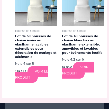
Housse de Chaise
Housse de Chaise
Lot de 50 housses de
Lot de 40 housses de
chaise ivoire en
chaise blanches en
élasthanne lavables,
élasthanne extensible,
extensibles pour
amovibles et lavables
décoration de mariage et
pour événements festifs
cérémonie
Note
4.2
sur 5
Note
4
sur 5
VOIR LE
92,95
€
VOIR LE
119,51
€
PRODUIT
PRODUIT