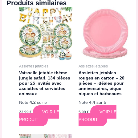
Produits similaires
Assiettes jetables
Assiettes jetables
Vaisselle jetable thème
Assiettes jetables
jungle safari, 134 pièces
rouges en carton – 20
pour 25 invités avec
pièces – idéales pour
assiettes et serviettes
anniversaires, pique-
animaux
niques et barbecues
Note
4.2
sur 5
Note
4.4
sur 5
VOIR LE
VOIR LE
22,99
€
5,99
€
PRODUIT
PRODUIT