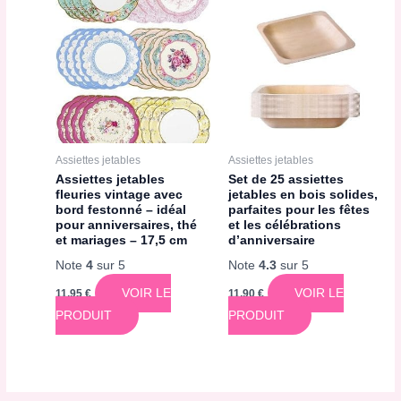
Assiettes jetables
Assiettes jetables
Assiettes jetables
Set de 25 assiettes
fleuries vintage avec
jetables en bois solides,
bord festonné – idéal
parfaites pour les fêtes
pour anniversaires, thé
et les célébrations
et mariages – 17,5 cm
d’anniversaire
Note
4
sur 5
Note
4.3
sur 5
VOIR LE
VOIR LE
11,95
€
11,90
€
PRODUIT
PRODUIT