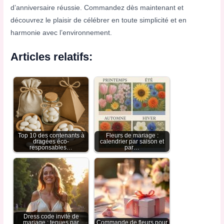
d’anniversaire réussie. Commandez dès maintenant et
découvrez le plaisir de célébrer en toute simplicité et en
harmonie avec l’environnement.
Articles relatifs:
Top 10 des contenants à
Fleurs de mariage :
dragées éco-
calendrier par saison et
responsables…
par…
Dress code invité de
mariage : tenues par
Commande de fleurs pour