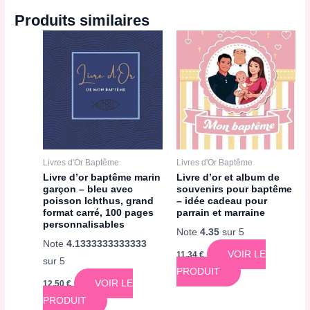
Produits similaires
Livres d'Or Baptême
Livres d'Or Baptême
Livre d’or baptême marin
Livre d’or et album de
garçon – bleu avec
souvenirs pour baptême
poisson Ichthus, grand
– idée cadeau pour
format carré, 100 pages
parrain et marraine
personnalisables
Note
4.35
sur 5
Note
4.1333333333333
VOIR LE
11,34
€
sur 5
PRODUIT
VOIR LE
12,50
€
PRODUIT