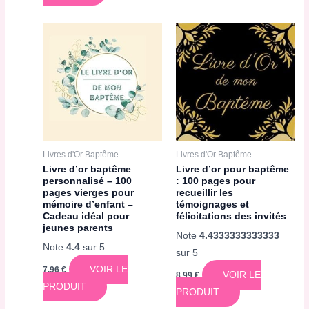
Livres d'Or Baptême
Livres d'Or Baptême
Livre d’or baptême
Livre d’or pour baptême
personnalisé – 100
: 100 pages pour
pages vierges pour
recueillir les
mémoire d’enfant –
témoignages et
Cadeau idéal pour
félicitations des invités
jeunes parents
Note
4.4333333333333
Note
4.4
sur 5
sur 5
VOIR LE
7,96
€
VOIR LE
8,99
€
PRODUIT
PRODUIT