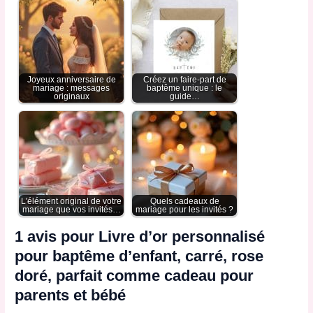
Joyeux anniversaire de
Créez un faire-part de
mariage : messages
baptême unique : le
originaux
guide…
L'élément original de votre
Quels cadeaux de
mariage que vos invités…
mariage pour les invités ?
1 avis pour
Livre d’or personnalisé
pour baptême d’enfant, carré, rose
doré, parfait comme cadeau pour
parents et bébé