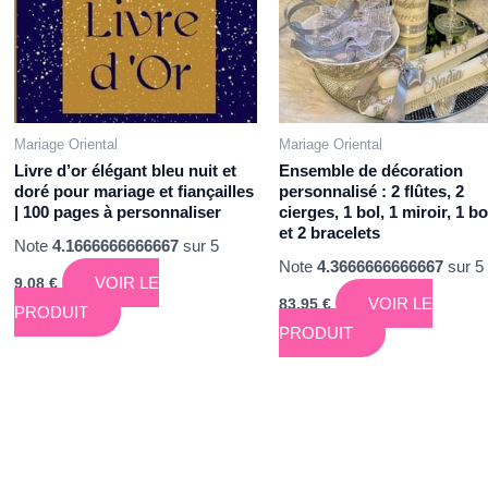
Mariage Oriental
Mariage Oriental
Livre d’or élégant bleu nuit et
Ensemble de décoration
doré pour mariage et fiançailles
personnalisé : 2 flûtes, 2
| 100 pages à personnaliser
cierges, 1 bol, 1 miroir, 1 b
et 2 bracelets
Note
4.1666666666667
sur 5
Note
4.3666666666667
sur 5
VOIR LE
9,08
€
VOIR LE
83,95
€
PRODUIT
PRODUIT