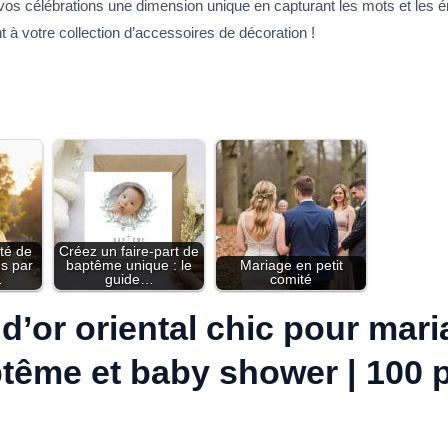
à vos célébrations une dimension unique en capturant les mots et les
nt à votre collection d’accessoires de décoration !
té de
Créez un faire-part de
es par
baptême unique : le
Mariage en petit
…
guide…
comité
 d’or oriental chic pour mari
ptême et baby shower | 100 p