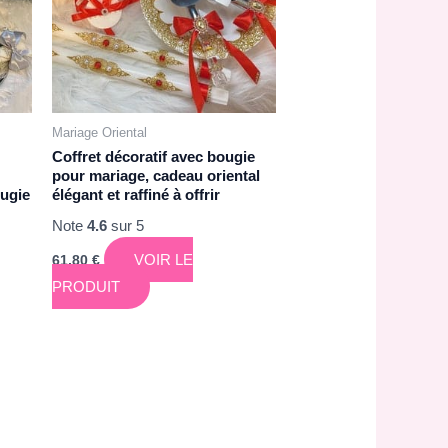
Mariage Oriental
Coffret décoratif avec bougie
pour mariage, cadeau oriental
ougie
élégant et raffiné à offrir
Note
4.6
sur 5
VOIR LE
61,80
€
PRODUIT