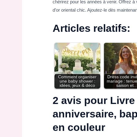
chérirez pour les années à venir. Offrez 
d’or oriental chic. Ajoutez-le dès maintena
Articles relatifs:
Comment organiser
Dress code invi
une baby shower :
mariage : tenu
idées, jeux & déco
saison et
2 avis pour
Livre
anniversaire, ba
en couleur