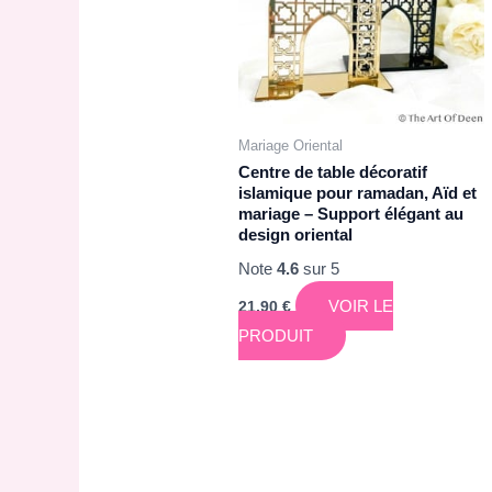
Mariage Oriental
Centre de table décoratif
islamique pour ramadan, Aïd et
mariage – Support élégant au
design oriental
Note
4.6
sur 5
VOIR LE
21,90
€
PRODUIT