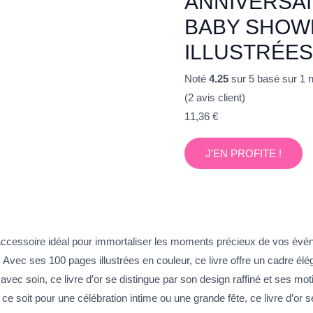
ANNIVERSAI
BABY SHOWE
ILLUSTRÉE
Noté
4.25
sur 5 basé sur
1
n
(
2
avis client)
11,36
€
J'EN PROFITE !
 l’accessoire idéal pour immortaliser les moments précieux de vos 
vec ses 100 pages illustrées en couleur, ce livre offre un cadre élég
c soin, ce livre d’or se distingue par son design raffiné et ses moti
ce soit pour une célébration intime ou une grande fête, ce livre d’or