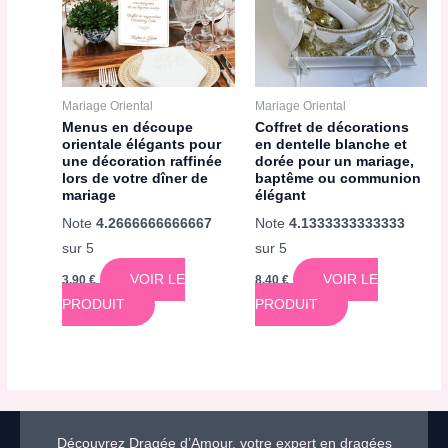
Mariage Oriental
Mariage Oriental
Menus en découpe
Coffret de décorations
orientale élégants pour
en dentelle blanche et
une décoration raffinée
dorée pour un mariage,
lors de votre dîner de
baptême ou communion
mariage
élégant
Note
4.2666666666667
Note
4.1333333333333
sur 5
sur 5
VOIR LE
VOIR LE
3,90
€
8,40
€
PRODUIT
PRODUIT
Découvrez Dragée d’Amour, votre expert en dragées