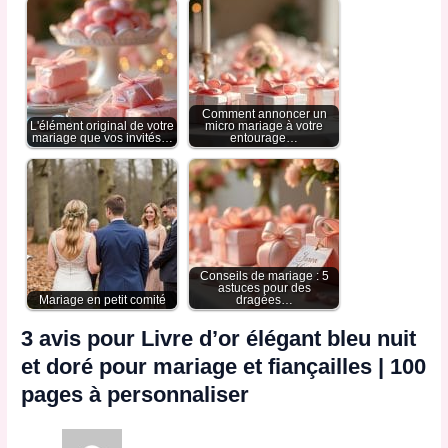
Comment annoncer un
L'élément original de votre
micro mariage à votre
mariage que vos invités…
entourage…
Conseils de mariage : 5
astuces pour des
Mariage en petit comité
dragées…
3 avis pour
Livre d’or élégant bleu nuit
et doré pour mariage et fiançailles | 100
pages à personnaliser