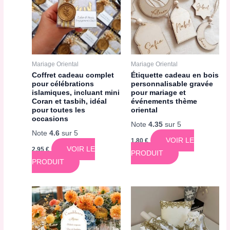
Mariage Oriental
Mariage Oriental
Coffret cadeau complet
Étiquette cadeau en bois
pour célébrations
personnalisable gravée
islamiques, incluant mini
pour mariage et
Coran et tasbih, idéal
événements thème
pour toutes les
oriental
occasions
Note
4.35
sur 5
Note
4.6
sur 5
VOIR LE
1,80
€
VOIR LE
2,95
€
PRODUIT
PRODUIT