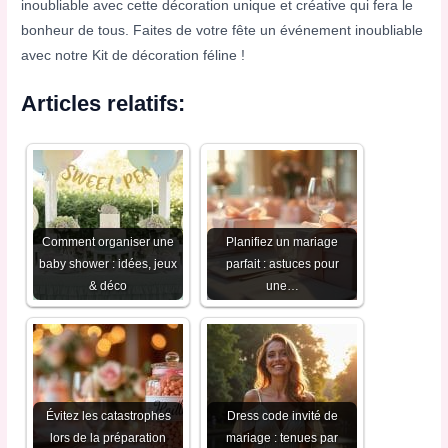
inoubliable avec cette décoration unique et créative qui fera le
bonheur de tous. Faites de votre fête un événement inoubliable
avec notre Kit de décoration féline !
Articles relatifs:
Comment organiser une
Planifiez un mariage
baby shower : idées, jeux
parfait : astuces pour
& déco
une…
Évitez les catastrophes
Dress code invité de
lors de la préparation
mariage : tenues par