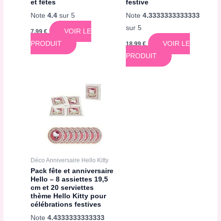
et fêtes
festive
Note
4.4
sur 5
Note
4.3333333333333
sur 5
VOIR LE
7,99
€
PRODUIT
VOIR LE
18,99
€
PRODUIT
Déco Anniversaire Hello Kitty
Pack fête et anniversaire
Hello – 8 assiettes 19,5
cm et 20 serviettes
thème Hello Kitty pour
célébrations festives
Note
4.4333333333333