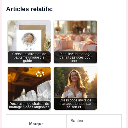
Articles relatifs:
Créez un faire-part de
Planifiez un mariage
baptême unique : le
parfait : astuces pour
guide…
une…
Dress code invité de
Décoration de chaises de
mariage : tenues par
mariage : idées originales
saison et…
Santex
Marque