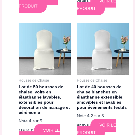
VOIR LE
20,48
€
PRODUIT
PRODUIT
Housse de Chaise
Housse de Chaise
Lot de 50 housses de
Lot de 40 housses de
chaise ivoire en
chaise blanches en
élasthanne lavables,
élasthanne extensible,
extensibles pour
amovibles et lavables
décoration de mariage et
pour événements festifs
cérémonie
Note
4.2
sur 5
Note
4
sur 5
VOIR LE
92,95
€
VOIR LE
119,51
€
PRODUIT