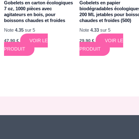
Gobelets en carton écologiques
Gobelets en papier
7 oz, 1000 pièces avec
biodégradables écologique
agitateurs en bois, pour
200 ML jetables pour boiss
boissons chaudes et froides
chaudes et froides (500)
Note
4.35
sur 5
Note
4.33
sur 5
VOIR LE
VOIR LE
47,90
€
29,90
€
PRODUIT
PRODUIT