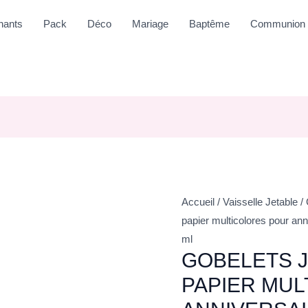
nants
Pack
Déco
Mariage
Baptême
Communion
Accueil
/
Vaisselle Jetable
/
papier multicolores pour anni
ml
GOBELETS J
PAPIER MU