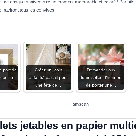
tes de chaque anniversaire un moment mémorable et coloré ! Parfaits 
t raviront tous les convives.
e-part de
Créer un “coin
Demander aux
que : le
enfants” parfait pour
demoiselles d'honneur
e…
une fête de…
de porter une…
amscan
e
ets jetables en papier mult