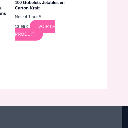
100 Gobelets Jetables en
s
Carton Kraft
ons
Note
4.1
sur 5
VOIR LE
13,95
€
PRODUIT