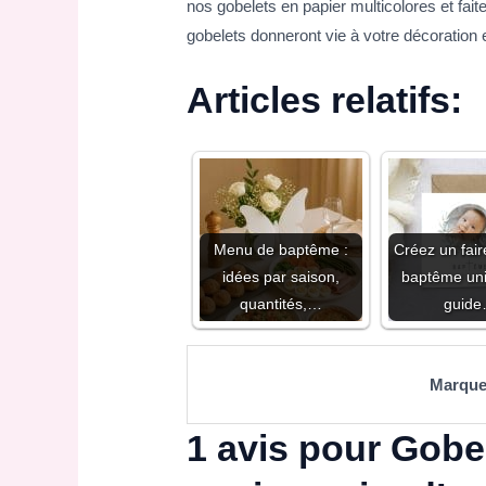
nos gobelets en papier multicolores et fai
gobelets donneront vie à votre décoration e
Articles relatifs:
Menu de baptême :
Créez un fair
idées par saison,
baptême uni
quantités,…
guid
Marqu
1 avis pour
Gobel