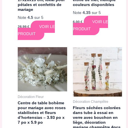
couleurs disponibles
pétales et confettis de
mariage
Note
4.35
sur 5
Note
4.5
sur 5
VOIR LE
6,00
€
VOIR LE
28,99
€
PRODUIT
PRODUIT
Décoration Fleur
Décoration Champêtre
Centre de table bohème
pour mariage avec roses
Fleurs séchées colorées
stabilisées et fleurs
dans tube à essai en
d’hortensias – 3.93 po x
verre avec bouchon en
7 po x 5.9 po
liège, décoration
mariage champêtre 4pcs