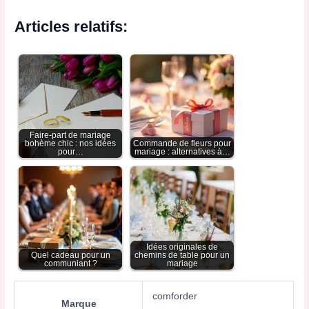
Articles relatifs:
Faire-part de mariage
bohème chic : nos idées
Commande de fleurs pour
pour…
mariage : alternatives à…
Idées originales de
Quel cadeau pour un
chemins de table pour un
communiant ?
mariage
comforder
Marque