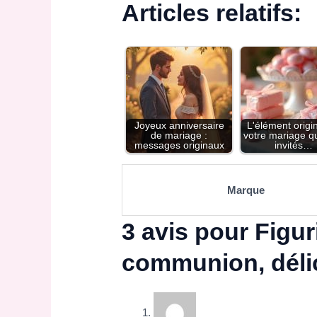
Articles relatifs:
Joyeux anniversaire
L'élément origi
de mariage :
votre mariage q
messages originaux
invités…
Marque
3 avis pour
Figur
communion, délic