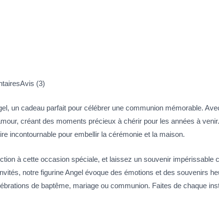
taires
Avis (3)
ngel, un cadeau parfait pour célébrer une communion mémorable. Avec
et l’amour, créant des moments précieux à chérir pour les années à ven
oire incontournable pour embellir la cérémonie et la maison.
ction à cette occasion spéciale, et laissez un souvenir impérissabl
 invités, notre figurine Angel évoque des émotions et des souvenirs 
élébrations de baptême, mariage ou communion. Faites de chaque inst