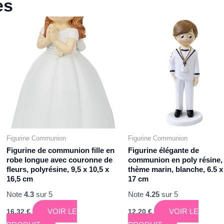
es
Figurine Communion
Figurine Communion
Figurine de communion fille en
Figurine élégante de
robe longue avec couronne de
communion en poly résine,
fleurs, polyrésine, 9,5 x 10,5 x
thème marin, blanche, 6.5 x
16,5 cm
17 cm
Note
4.3
sur 5
Note
4.25
sur 5
VOIR LE
VOIR LE
16,32
€
12,20
€