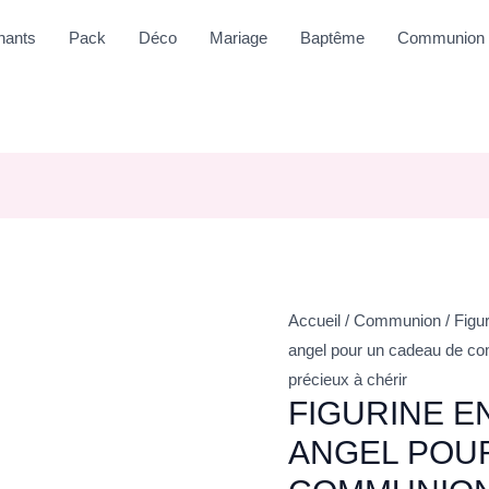
nants
Pack
Déco
Mariage
Baptême
Communion
Accueil
/
Communion
/
Figu
angel pour un cadeau de co
précieux à chérir
FIGURINE E
ANGEL POU