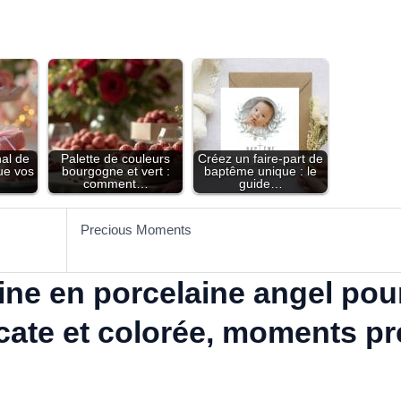
nal de
Palette de couleurs
Créez un faire-part de
ue vos
bourgogne et vert :
baptême unique : le
comment…
guide…
Precious Moments
ine en porcelaine angel po
ate et colorée, moments pré