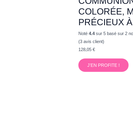
COMMUNION,
COLORÉE, 
PRÉCIEUX À
Noté
4.4
sur 5 basé sur
2
not
(
3
avis client)
128,05
€
J'EN PROFITE !