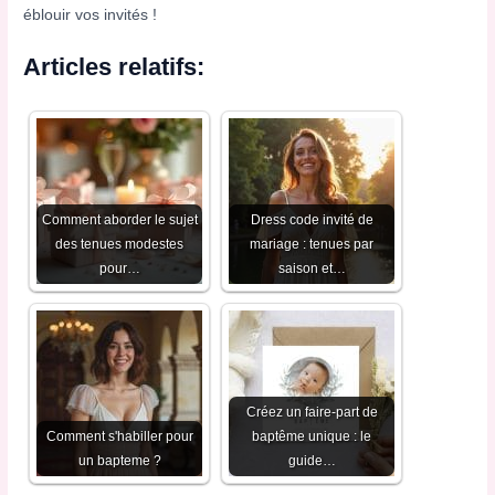
éblouir vos invités !
Articles relatifs:
Comment aborder le sujet
Dress code invité de
des tenues modestes
mariage : tenues par
pour…
saison et…
Créez un faire-part de
Comment s'habiller pour
baptême unique : le
un bapteme​ ?
guide…