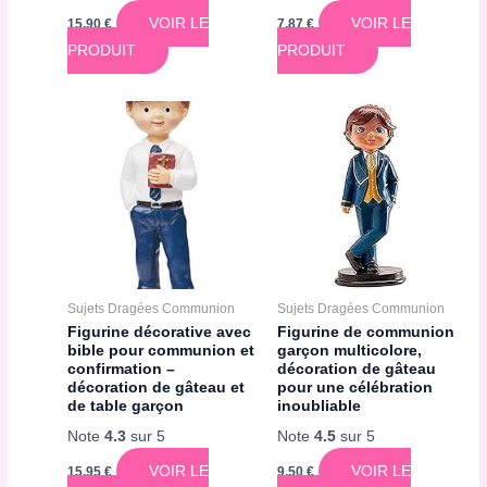
VOIR LE
VOIR LE
15,90
€
7,87
€
PRODUIT
PRODUIT
Sujets Dragées Communion
Sujets Dragées Communion
Figurine décorative avec
Figurine de communion
bible pour communion et
garçon multicolore,
confirmation –
décoration de gâteau
décoration de gâteau et
pour une célébration
de table garçon
inoubliable
Note
4.3
sur 5
Note
4.5
sur 5
VOIR LE
VOIR LE
15,95
€
9,50
€