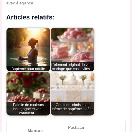
avec élégance !
Articles relatifs:
L'élément original de votre
Bapteme pour adulte
mariage que vos invités…
Palette de couleurs
Comment choisir son
bourgogne et vert :
thème de baptême : idées
comment…
&…
Puckator
Marque