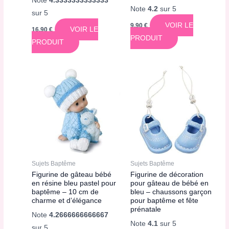
Note
4.3333333333333
Note
4.2
sur 5
sur 5
VOIR LE
9,90
€
VOIR LE
16,90
€
PRODUIT
PRODUIT
Sujets Baptême
Sujets Baptême
Figurine de gâteau bébé
Figurine de décoration
en résine bleu pastel pour
pour gâteau de bébé en
baptême – 10 cm de
bleu – chaussons garçon
charme et d’élégance
pour baptême et fête
prénatale
Note
4.2666666666667
Note
4.1
sur 5
sur 5