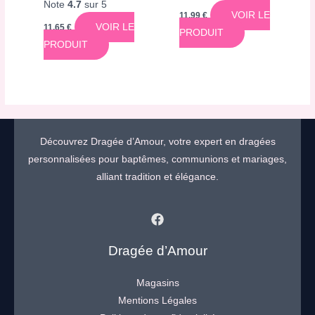
Note
4.7
sur 5
VOIR LE
11,99
€
VOIR LE
11,65
€
PRODUIT
PRODUIT
Découvrez Dragée d’Amour, votre expert en dragées
personnalisées pour baptêmes, communions et mariages,
alliant tradition et élégance.
Dragée d’Amour
Magasins
Mentions Légales