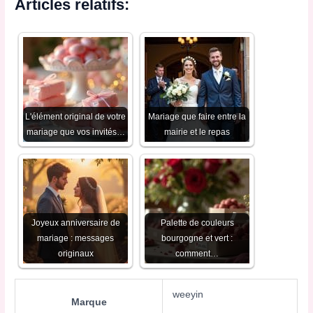
Articles relatifs:
L'élément original de votre
Mariage que faire entre la
mariage que vos invités…
mairie et le repas
Joyeux anniversaire de
Palette de couleurs
mariage : messages
bourgogne et vert :
originaux
comment…
weeyin
Marque