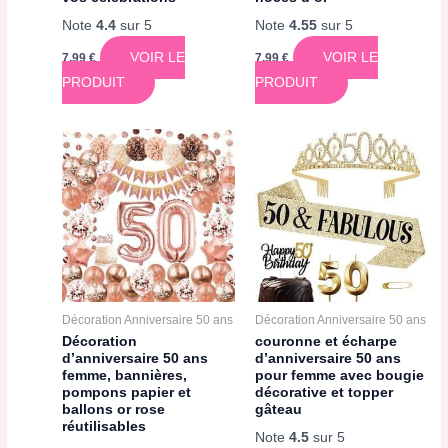
Note
4.4
sur 5
Note
4.55
sur 5
VOIR LE
VOIR LE
7,99
€
7,99
€
PRODUIT
PRODUIT
Décoration Anniversaire 50 ans
Décoration Anniversaire 50 ans
Décoration
couronne et écharpe
d’anniversaire 50 ans
d’anniversaire 50 ans
femme, bannières,
pour femme avec bougie
pompons papier et
décorative et topper
ballons or rose
gâteau
réutilisables
Note
4.5
sur 5