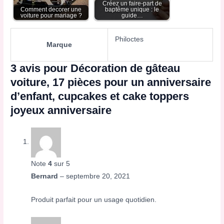
Créez un faire-part de
Comment decorer une
baptême unique : le
voiture pour mariage ?
guide…
Philoctes
Marque
3 avis pour
Décoration de gâteau
voiture, 17 pièces pour un anniversaire
d’enfant, cupcakes et cake toppers
joyeux anniversaire
Note
4
sur 5
Bernard
–
septembre 20, 2021
Produit parfait pour un usage quotidien.