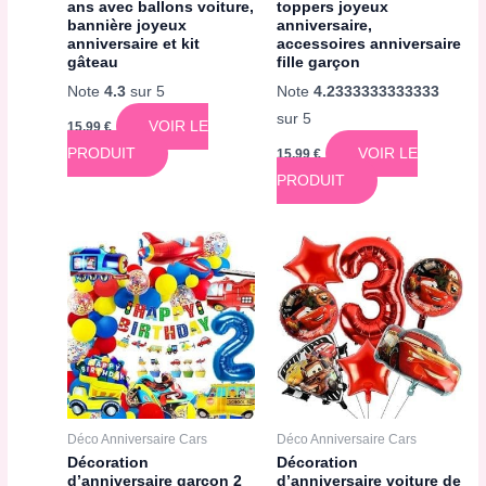
ans avec ballons voiture,
toppers joyeux
bannière joyeux
anniversaire,
anniversaire et kit
accessoires anniversaire
gâteau
fille garçon
Note
4.3
sur 5
Note
4.2333333333333
sur 5
VOIR LE
15,99
€
PRODUIT
VOIR LE
15,99
€
PRODUIT
Déco Anniversaire Cars
Déco Anniversaire Cars
Décoration
Décoration
d’anniversaire garçon 2
d’anniversaire voiture de