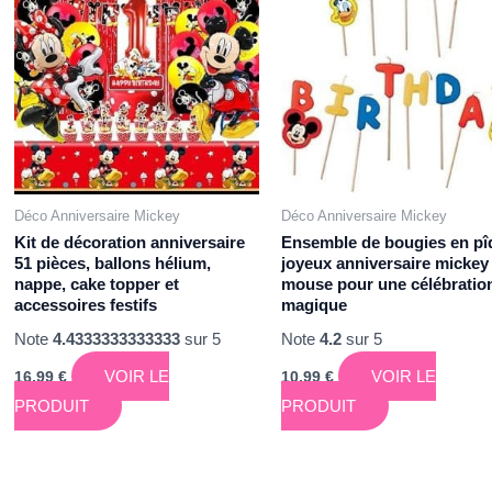
Déco Anniversaire Mickey
Déco Anniversaire Mickey
Kit de décoration anniversaire
Ensemble de bougies en pî
51 pièces, ballons hélium,
joyeux anniversaire mickey
nappe, cake topper et
mouse pour une célébratio
accessoires festifs
magique
Note
4.4333333333333
sur 5
Note
4.2
sur 5
VOIR LE
VOIR LE
16,99
€
10,99
€
PRODUIT
PRODUIT