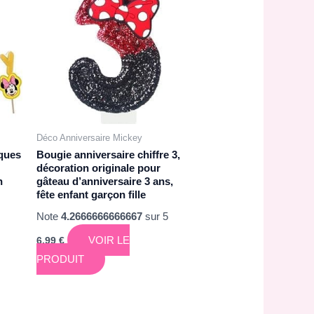
Déco Anniversaire Mickey
ques
Bougie anniversaire chiffre 3,
décoration originale pour
n
gâteau d’anniversaire 3 ans,
fête enfant garçon fille
Note
4.2666666666667
sur 5
VOIR LE
6,99
€
PRODUIT