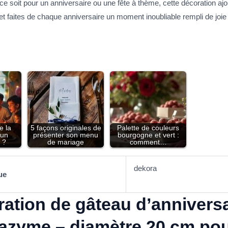
ce soit pour un anniversaire ou une fête à thème, cette décoration aj
ites de chaque anniversaire un moment inoubliable rempli de joie e
e la
5 façons originales de
Palette de couleurs
'un
présenter son menu
bourgogne et vert :
 ?
de mariage
comment…
dekora
ue
ation de gâteau d’annivers
 azyme – diamètre 20 cm pou