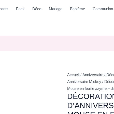
nants
Pack
Déco
Mariage
Baptême
Communion
Accueil
/
Anniversaire
/
Déco
Anniversaire Mickey
/ Décor
Mouse en feuille azyme – d
DÉCORATIO
D’ANNIVERS