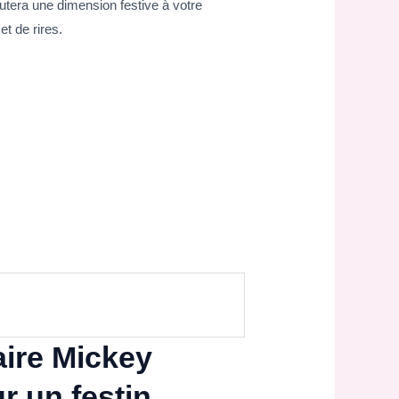
outera une dimension festive à votre
t de rires.
aire Mickey
r un festin