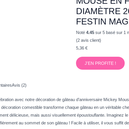
MOUSE EN F
DIAMÈTRE 2
FESTIN MAG
Noté
4.45
sur 5 basé sur
1
n
(
2
avis client)
5,36
€
J'EN PROFITE !
taires
Avis (2)
bration avec notre décoration de gâteau d’anniversaire Mickey Mous
e décoration comestible transforme chaque gâteau en un véritable chef
ment délicieuse, mais aussi visuellement époustouflante. Imaginez le 
ièrement au sommet de son gâteau ! Facile à utiliser, il vous suffit de