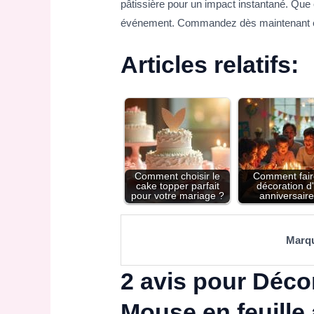
pâtissière pour un impact instantané. Que 
événement. Commandez dès maintenant et fa
Articles relatifs:
Comment choisir le
Comment fair
cake topper parfait
décoration d
pour votre mariage ?
anniversaire
Marq
2 avis pour
Décor
Mouse en feuille