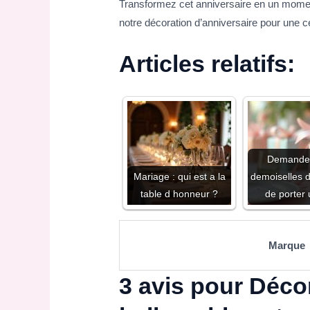
Transformez cet anniversaire en un moment 
notre décoration d’anniversaire pour une cél
Articles relatifs:
Demande
Mariage : qui est a la
demoiselles 
table d honneur ?
de porter
Marque
3 avis pour
Décor