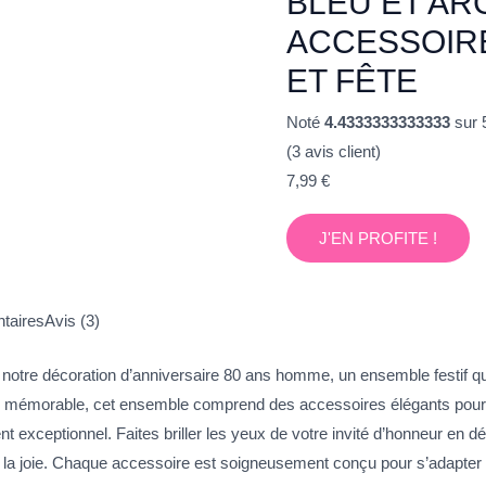
BLEU ET AR
ACCESSOIR
ET FÊTE
Noté
4.4333333333333
sur 
(
3
avis client)
7,99
€
J'EN PROFITE !
taires
Avis (3)
 notre décoration d’anniversaire 80 ans homme, un ensemble festif qu
ce mémorable, cet ensemble comprend des accessoires élégants pour 
nt exceptionnel. Faites briller les yeux de votre invité d’honneur en d
 et la joie. Chaque accessoire est soigneusement conçu pour s’adapter 