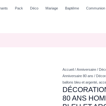
nants
Pack
Déco
Mariage
Baptême
Communion
Accueil
/
Anniversaire
/
Déco
Anniversaire 80 ans
/ Décor
ballons bleu et argenté, acc
DÉCORATION
80 ANS HOM