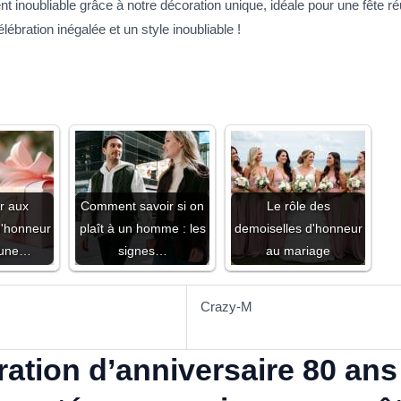
inoubliable grâce à notre décoration unique, idéale pour une fête ré
ébration inégalée et un style inoubliable !
r aux
Comment savoir si on
Le rôle des
d'honneur
plaît à un homme : les
demoiselles d'honneur
 une…
signes…
au mariage
Crazy-M
ation d’anniversaire 80 a