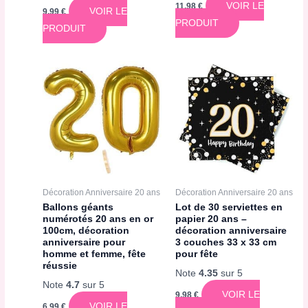
VOIR LE
11,98
€
VOIR LE
9,99
€
PRODUIT
PRODUIT
Décoration Anniversaire 20 ans
Décoration Anniversaire 20 ans
Ballons géants
Lot de 30 serviettes en
numérotés 20 ans en or
papier 20 ans –
100cm, décoration
décoration anniversaire
anniversaire pour
3 couches 33 x 33 cm
homme et femme, fête
pour fête
réussie
Note
4.35
sur 5
Note
4.7
sur 5
VOIR LE
9,98
€
VOIR LE
6,99
€