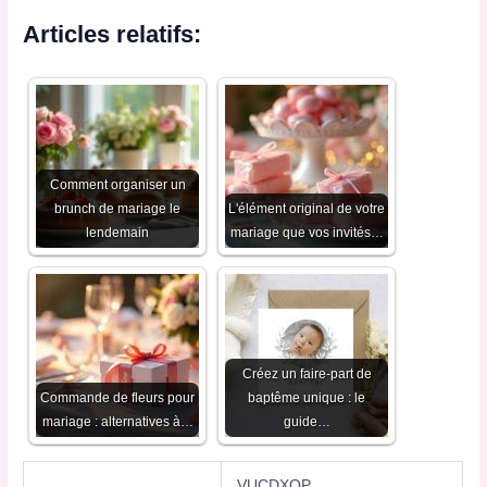
Articles relatifs:
Comment organiser un
brunch de mariage le
L'élément original de votre
lendemain
mariage que vos invités…
Créez un faire-part de
Commande de fleurs pour
baptême unique : le
mariage : alternatives à…
guide…
VUCDXOP