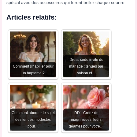
spécial avec des accessoires qui feront briller chaque sourire.
Articles relatifs:
Dress code invité de
Comment s'habiller pour
mariage : tenues par
un bapteme​ ?
saison et…
Comment aborder le sujet
DIY : Créez de
des tenues modestes
magnifiques fleurs
pour…
géantes pour votre…