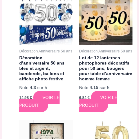
Décoration Anniversaire 50 ans
Décoration Anniversaire 50 ans
Décoration
Lot de 12 lanternes
d’anniversaire 50 ans
photophores décoratifs
bleu et argent,
pour 50 ans, bougies
banderole, ballons et
pour table d’anniversaire
affiche photo festive
homme femme
Note
4.3
sur 5
Note
4.15
sur 5
VOIR LE
VOIR LE
14,98
€
6,84
€
PRODUIT
PRODUIT