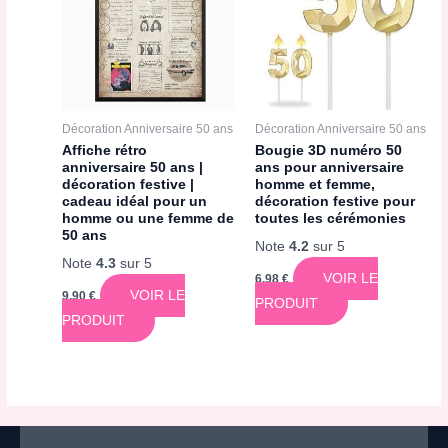
Décoration Anniversaire 50 ans
Décoration Anniversaire 50 ans
Affiche rétro
Bougie 3D numéro 50
anniversaire 50 ans |
ans pour anniversaire
décoration festive |
homme et femme,
cadeau idéal pour un
décoration festive pour
homme ou une femme de
toutes les cérémonies
50 ans
Note
4.2
sur 5
Note
4.3
sur 5
VOIR LE
6,98
€
VOIR LE
9,90
€
PRODUIT
PRODUIT