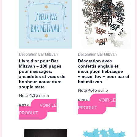
Décoration Bar Mitzvah
Décoration Bar Mitzvah
Livre d’or pour Bar
Décoration avec
Mitzvah – 100 pages
confettis anglais et
pour messages,
inscription hebraïque
anecdotes et vœux de
« mazel tov » pour bar et
bonheur, couverture
bat mitzvah
souple mate
Note
4.45
sur 5
Note
4.15
sur 5
VOIR LE
6,28
€
VOIR LE
6,82
€
PRODUIT
PRODUIT