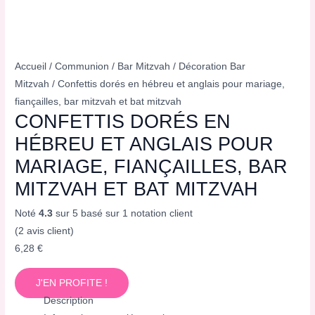
Accueil
/
Communion
/
Bar Mitzvah
/
Décoration Bar
Mitzvah
/ Confettis dorés en hébreu et anglais pour mariage,
fiançailles, bar mitzvah et bat mitzvah
CONFETTIS DORÉS EN
HÉBREU ET ANGLAIS POUR
MARIAGE, FIANÇAILLES, BAR
MITZVAH ET BAT MITZVAH
Noté
4.3
sur 5 basé sur
1
notation client
(
2
avis client)
6,28
€
J'EN PROFITE !
Description