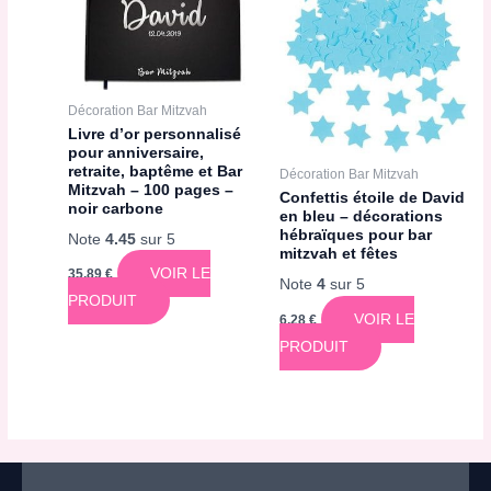
Décoration Bar Mitzvah
Livre d’or personnalisé
pour anniversaire,
retraite, baptême et Bar
Décoration Bar Mitzvah
Mitzvah – 100 pages –
Confettis étoile de David
noir carbone
en bleu – décorations
hébraïques pour bar
Note
4.45
sur 5
mitzvah et fêtes
VOIR LE
35,89
€
Note
4
sur 5
PRODUIT
VOIR LE
6,28
€
PRODUIT