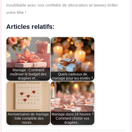
inoubliable avec nos confettis de décoration et laissez briller
votre fête !
Articles relatifs:
Mariage : Comment
maîtriser le budget des
Quels cadeaux de
dragées et…
mariage pour les invités ?
Anniversaires de mariage
Mariage dans 24 heures ?
: liste complète des
Comment choisir vos
noces…
dragées…