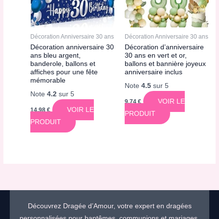
Décoration Anniversaire 30 ans
Décoration Anniversaire 30 ans
Décoration anniversaire 30
Décoration d’anniversaire
ans bleu argent,
30 ans en vert et or,
banderole, ballons et
ballons et bannière joyeux
affiches pour une fête
anniversaire inclus
mémorable
Note
4.5
sur 5
Note
4.2
sur 5
VOIR LE
9,74
€
VOIR LE
14,98
€
PRODUIT
PRODUIT
Découvrez Dragée d’Amour, votre expert en dragées
personnalisées pour baptêmes, communions et mariages,