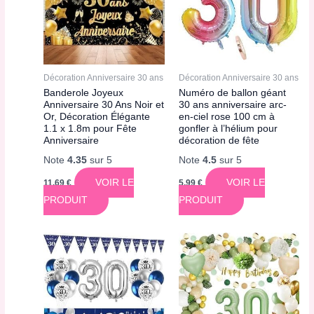
Décoration Anniversaire 30 ans
Décoration Anniversaire 30 ans
Banderole Joyeux
Numéro de ballon géant
Anniversaire 30 Ans Noir et
30 ans anniversaire arc-
Or, Décoration Élégante
en-ciel rose 100 cm à
1.1 x 1.8m pour Fête
gonfler à l’hélium pour
Anniversaire
décoration de fête
Note
4.35
sur 5
Note
4.5
sur 5
VOIR LE
VOIR LE
11,69
€
5,99
€
PRODUIT
PRODUIT