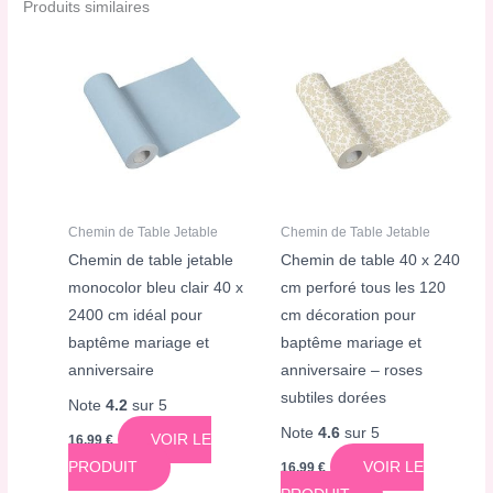
Produits similaires
Chemin de Table Jetable
Chemin de Table Jetable
Chemin de table jetable
Chemin de table 40 x 240
monocolor bleu clair 40 x
cm perforé tous les 120
2400 cm idéal pour
cm décoration pour
baptême mariage et
baptême mariage et
anniversaire
anniversaire – roses
subtiles dorées
Note
4.2
sur 5
Note
4.6
sur 5
VOIR LE
16,99
€
PRODUIT
VOIR LE
16,99
€