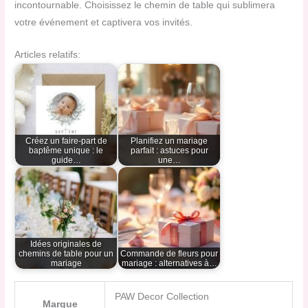
incontournable. Choisissez le chemin de table qui sublimera
votre événement et captivera vos invités.
Articles relatifs:
Créez un faire-part de
Planifiez un mariage
baptême unique : le
parfait : astuces pour
guide…
une…
Idées originales de
chemins de table pour un
Commande de fleurs pour
mariage
mariage : alternatives à…
PAW Decor Collection
Marque