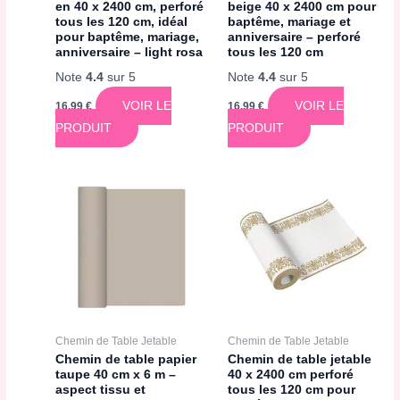
en 40 x 2400 cm, perforé
beige 40 x 2400 cm pour
tous les 120 cm, idéal
baptême, mariage et
pour baptême, mariage,
anniversaire – perforé
anniversaire – light rosa
tous les 120 cm
Note
4.4
sur 5
Note
4.4
sur 5
VOIR LE
VOIR LE
16,99
€
16,99
€
PRODUIT
PRODUIT
Chemin de Table Jetable
Chemin de Table Jetable
Chemin de table papier
Chemin de table jetable
taupe 40 cm x 6 m –
40 x 2400 cm perforé
aspect tissu et
tous les 120 cm pour