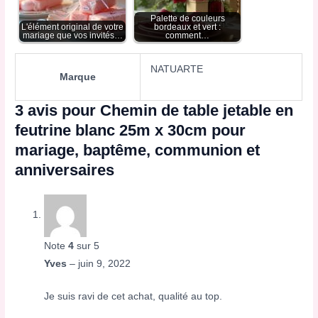
Palette de couleurs
L'élément original de votre
bordeaux et vert :
mariage que vos invités…
comment…
NATUARTE
Marque
3 avis pour
Chemin de table jetable en
feutrine blanc 25m x 30cm pour
mariage, baptême, communion et
anniversaires
Note
4
sur 5
Yves
–
juin 9, 2022
Je suis ravi de cet achat, qualité au top.