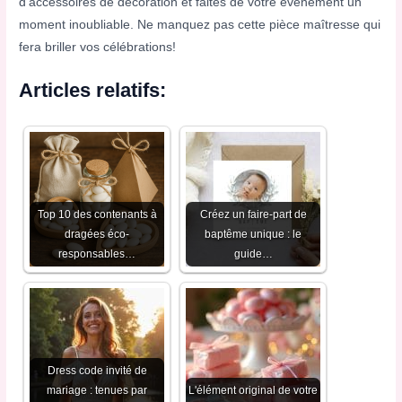
d’accessoires de décoration et faites de votre événement un
moment inoubliable. Ne manquez pas cette pièce maîtresse qui
fera briller vos célébrations!
Articles relatifs:
Top 10 des contenants à
Créez un faire-part de
dragées éco-
baptême unique : le
responsables…
guide…
Dress code invité de
mariage : tenues par
L'élément original de votre