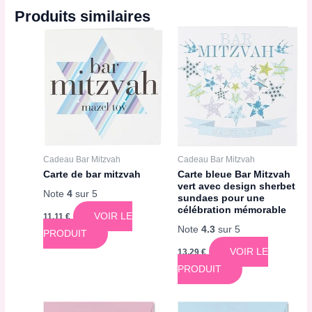
Produits similaires
Cadeau Bar Mitzvah
Cadeau Bar Mitzvah
Carte de bar mitzvah
Carte bleue Bar Mitzvah
vert avec design sherbet
Note
4
sur 5
sundaes pour une
célébration mémorable
VOIR LE
11,11
€
Note
4.3
sur 5
PRODUIT
VOIR LE
13,29
€
PRODUIT