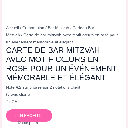
Accueil
/
Communion
/
Bar Mitzvah
/
Cadeau Bar
Mitzvah
/ Carte de bar mitzvah avec motif cœurs en rose pour
un événement mémorable et élégant
CARTE DE BAR MITZVAH
AVEC MOTIF CŒURS EN
ROSE POUR UN ÉVÉNEMENT
MÉMORABLE ET ÉLÉGANT
Noté
4.2
sur 5 basé sur
2
notations client
(
3
avis client)
7,52
€
J'EN PROFITE !
Description