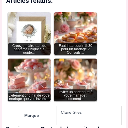
Articles relatifs:
Créez un faire-part de
Faut-il parcourir 1h30
baptême unique : le
pour un mariage ?
guide…
Conseils…
Inviter un partenaire à
L'élément original de votre
votre mariage :
mariage que vos invités…
comment…
Claire Giles
Marque