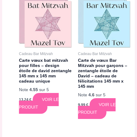
Cadeau Bar Mitzvah
Cadeau Bar Mitzvah
Carte vœux bat mitzvah
Carte de vœux Bar
pour filles – design
Mitzvah pour garçons –
étoile de david zentangle
zentangle étoile de
145 mm x 145 mm
David – cadeau de
cadeau unique
félicitations 145 mm x
145 mm
Note
4.55
sur 5
Note
4.6
sur 5
VOIR LE
13,24
€
VOIR LE
9,99
€
PRODUIT
PRODUIT