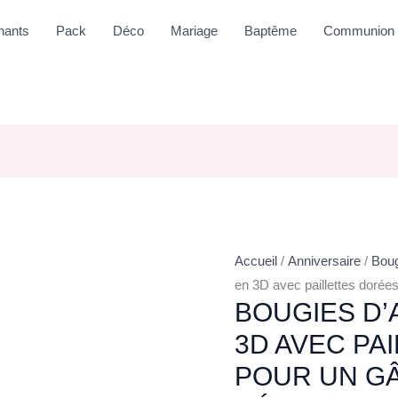
nants
Pack
Déco
Mariage
Baptême
Communion
Accueil
/
Anniversaire
/
Boug
en 3D avec paillettes dorées 
BOUGIES D’
3D AVEC PA
POUR UN GÂ