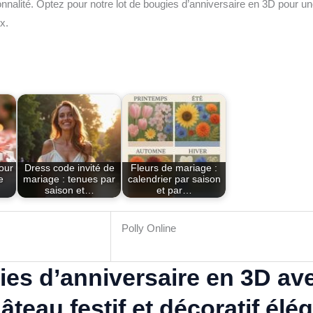
ionnalité. Optez pour notre lot de bougies d’anniversaire en 3D pour une
ux.
pour
Dress code invité de
Fleurs de mariage :
e
mariage : tenues par
calendrier par saison
saison et…
et par…
Polly Online
es d’anniversaire en 3D ave
teau festif et décoratif élé