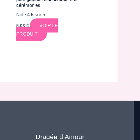
cérémonies
Note
4.5
sur 5
VOIR LE
5,03
€
PRODUIT
Dragée d’Amour