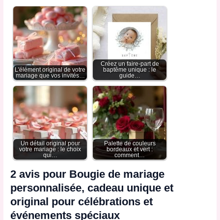
Créez un faire-part de
L'élément original de votre
baptême unique : le
mariage que vos invités…
guide…
Un détail original pour
Palette de couleurs
votre mariage : le choix
bordeaux et vert :
qui…
comment…
2 avis pour
Bougie de mariage
personnalisée, cadeau unique et
original pour célébrations et
événements spéciaux