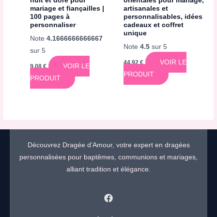
nuit et doré pour
orientales pour mariage,
mariage et fiançailles |
artisanales et
100 pages à
personnalisables, idées
personnaliser
cadeaux et coffret
unique
Note
4.1666666666667
Note
4.5
sur 5
sur 5
VOIR LE
44,92
€
VOIR LE
9,08
€
PRODUIT
PRODUIT
Découvrez Dragée d’Amour, votre expert en dragées
personnalisées pour baptêmes, communions et mariages,
alliant tradition et élégance.