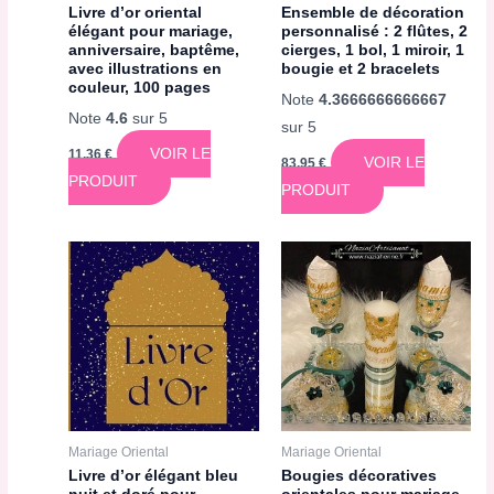
Livre d’or oriental
Ensemble de décoration
élégant pour mariage,
personnalisé : 2 flûtes, 2
anniversaire, baptême,
cierges, 1 bol, 1 miroir, 1
avec illustrations en
bougie et 2 bracelets
couleur, 100 pages
Note
4.3666666666667
Note
4.6
sur 5
sur 5
VOIR LE
11,36
€
VOIR LE
83,95
€
PRODUIT
PRODUIT
Mariage Oriental
Mariage Oriental
Livre d’or élégant bleu
Bougies décoratives