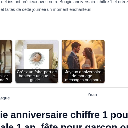
à cet instant précieux avec notre Bougie anniversaire chiffre 1 et cr
t faites de cette journée un moment enchanteur!
Créez un faire-part de
Joyeux anniversaire
iller
baptême unique : le
de mariage :
me​ ?
guide…
messages originaux
Yiran
rque
e anniversaire chiffre 1 pou
ale 1 an, fête pour garçon ou