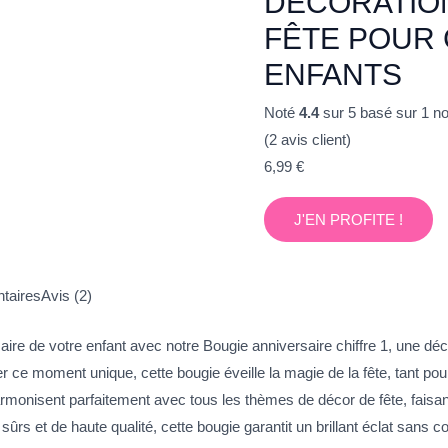
DÉCORATION
FÊTE POUR 
ENFANTS
Noté
4.4
sur 5 basé sur
1
not
(
2
avis client)
6,99
€
J'EN PROFITE !
taires
Avis (2)
ire de votre enfant avec notre Bougie anniversaire chiffre 1, une décor
ce moment unique, cette bougie éveille la magie de la fête, tant pour
armonisent parfaitement avec tous les thèmes de décor de fête, faisa
ûrs et de haute qualité, cette bougie garantit un brillant éclat sans c