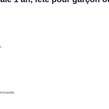
s.
ecommande.