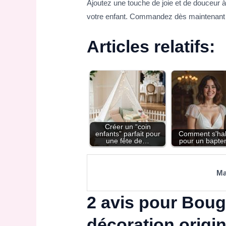
Ajoutez une touche de joie et de douceur 
votre enfant. Commandez dès maintenant e
Articles relatifs:
Créer un “coin
enfants” parfait pour
Comment s'hab
une fête de…
pour un bapte
Ma
2 avis pour
Bougi
décoration origin