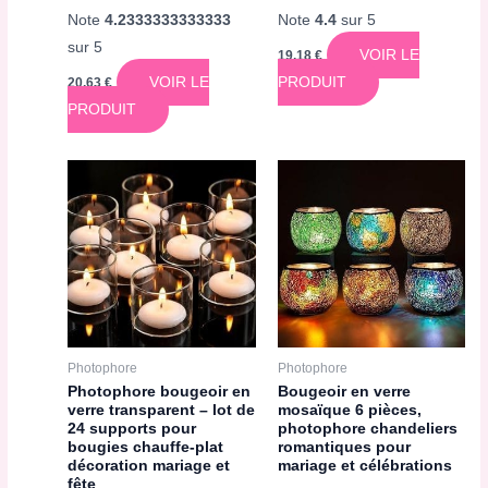
Note
4.2333333333333
Note
4.4
sur 5
sur 5
VOIR LE
19,18
€
VOIR LE
PRODUIT
20,63
€
PRODUIT
Photophore
Photophore
Photophore bougeoir en
Bougeoir en verre
verre transparent – lot de
mosaïque 6 pièces,
24 supports pour
photophore chandeliers
bougies chauffe-plat
romantiques pour
décoration mariage et
mariage et célébrations
fête