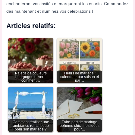
enchanteront vos invités et marqueront les esprits. Commandez
dès maintenant et illuminez vos célébrations !
Articles relatifs:
Palette de couleurs
Fleurs de mariage :
bourgogne et vert :
calendrier par saison et
comment…
par…
Comment réaliser une
Faire-part de mariage
ambiance romantique
bohème chic : nos idées
pour son mariage ?
pour…