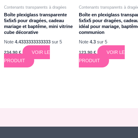
Contenants transparents à dragées
Contenants transparents à dragé
Boîte plexiglass transparente
Boîte en plexiglass transpa
5x5x5 pour dragées, cadeau
5x5x5 pour dragées, cadea
mariage et baptême, mini vitrine
idéal pour mariage, baptêm
cube décorative
communion
Note
4.4333333333333
sur 5
Note
4.3
sur 5
VOIR LE
VOIR LE
234,90
€
123,90
€
PRODUIT
PRODUIT