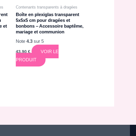
es
Contenants transparents à dragées
rent
Boîte en plexiglas transparent
u
5x5x5 cm pour dragées et
e et
bonbons – Accessoire baptême,
mariage et communion
Note
4.3
sur 5
VOIR LE
43,90
€
PRODUIT