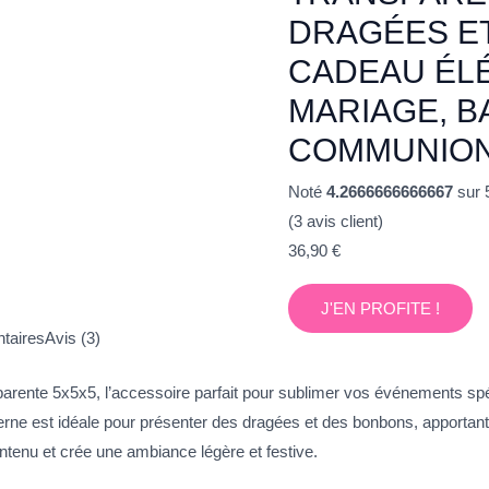
DRAGÉES E
CADEAU ÉL
MARIAGE, B
COMMUNIO
Noté
4.2666666666667
sur 
(
3
avis client)
36,90
€
J'EN PROFITE !
taires
Avis (3)
parente 5x5x5, l’accessoire parfait pour sublimer vos événements sp
ne est idéale pour présenter des dragées et des bonbons, apportant 
ntenu et crée une ambiance légère et festive.