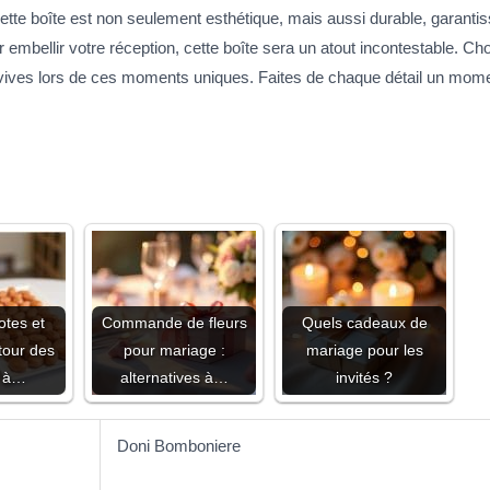
cette boîte est non seulement esthétique, mais aussi durable, garanti
r embellir votre réception, cette boîte sera un atout incontestable. Ch
vives lors de ces moments uniques. Faites de chaque détail un mom
tes et
Commande de fleurs
Quels cadeaux de
utour des
pour mariage :
mariage pour les
s à…
alternatives à…
invités ?
Doni Bomboniere