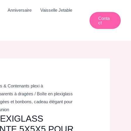
Anniversaire
Vaisselle Jetable
Conta
Ct
s & Contenants plexi à
parents à dragées
/ Boîte en plexiglass
agées et bonbons, cadeau élégant pour
union
LEXIGLASS
NTE 5X5X5 POUR