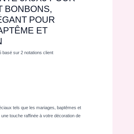
T BONBONS,
ÉGANT POUR
APTÊME ET
N
5 basé sur
2
notations client
éciaux tels que les mariages, baptêmes et
une touche raffinée à votre décoration de