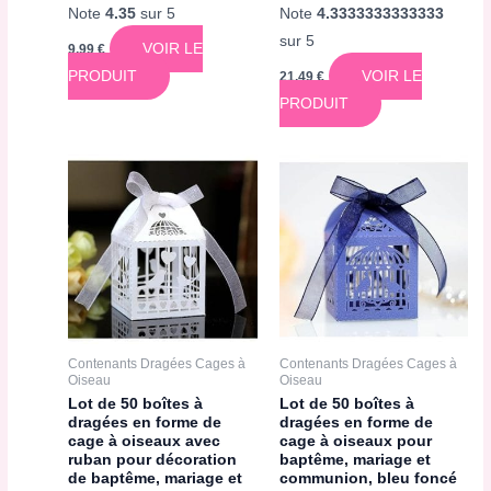
Note
4.35
sur 5
Note
4.3333333333333
sur 5
VOIR LE
9,99
€
PRODUIT
VOIR LE
21,49
€
PRODUIT
Contenants Dragées Cages à
Contenants Dragées Cages à
Oiseau
Oiseau
Lot de 50 boîtes à
Lot de 50 boîtes à
dragées en forme de
dragées en forme de
cage à oiseaux avec
cage à oiseaux pour
ruban pour décoration
baptême, mariage et
de baptême, mariage et
communion, bleu foncé