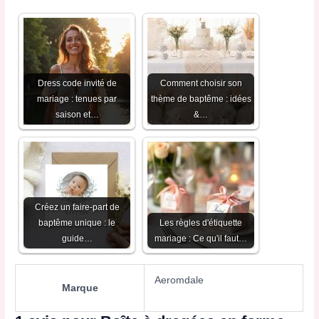
Dress code invité de
Comment choisir son
mariage : tenues par
thème de baptême : idées
saison et…
&…
Créez un faire-part de
baptême unique : le
Les règles d'étiquette
guide…
mariage : Ce qu'il faut…
Aeromdale
Marque