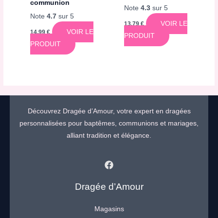
communion
Note
4.3
sur 5
Note
4.7
sur 5
VOIR LE
13,79
€
VOIR LE
14,99
€
PRODUIT
PRODUIT
Découvrez Dragée d’Amour, votre expert en dragées
personnalisées pour baptêmes, communions et mariages,
alliant tradition et élégance.
Dragée d’Amour
Magasins