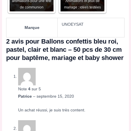
animations pour une fête
Animations et jeux de
de communion
mariage : idées testées
UNOEYSAT
Marque
2 avis pour
Ballons confettis bleu roi,
pastel, clair et blanc – 50 pcs de 30 cm
pour baptême, mariage et baby shower
Note
4
sur 5
Patrice
–
septembre 15, 2020
Un achat réussi, je suis très content.