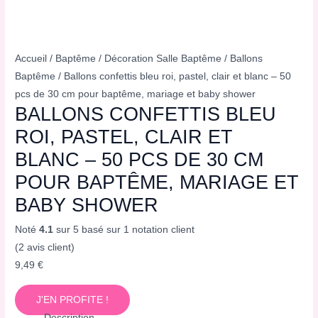
Accueil
/
Baptême
/
Décoration Salle Baptême
/
Ballons
Baptême
/ Ballons confettis bleu roi, pastel, clair et blanc – 50
pcs de 30 cm pour baptême, mariage et baby shower
BALLONS CONFETTIS BLEU
ROI, PASTEL, CLAIR ET
BLANC – 50 PCS DE 30 CM
POUR BAPTÊME, MARIAGE ET
BABY SHOWER
Noté
4.1
sur 5 basé sur
1
notation client
(
2
avis client)
9,49
€
J'EN PROFITE !
Description