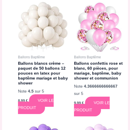
Ballons Baptême
Ballons Baptême
Ballons blancs crème –
Ballons confettis rose et
paquet de 50 ballons 12
blanc, 60 pièces, pour
pouces en latex pour
mariage, baptême, baby
baptême mariage et baby
shower et communion
shower
Note
4.3666666666667
Note
4.5
sur 5
sur 5
VOIR LE
8,99
€
VOIR LE
9,99
€
PRODUIT
PRODUIT