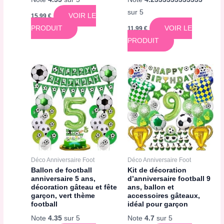
sur 5
VOIR LE
15,99
€
PRODUIT
VOIR LE
11,99
€
PRODUIT
Déco Anniversaire Foot
Déco Anniversaire Foot
Ballon de football
Kit de décoration
anniversaire 5 ans,
d’anniversaire football 9
décoration gâteau et fête
ans, ballon et
garçon, vert thème
accessoires gâteaux,
football
idéal pour garçon
Note
4.35
sur 5
Note
4.7
sur 5