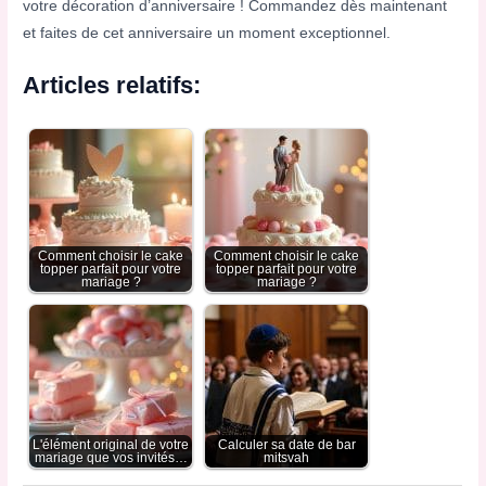
votre décoration d’anniversaire ! Commandez dès maintenant
et faites de cet anniversaire un moment exceptionnel.
Articles relatifs:
Comment choisir le cake
Comment choisir le cake
topper parfait pour votre
topper parfait pour votre
mariage ?
mariage ?
L'élément original de votre
Calculer sa date de bar
mariage que vos invités…
mitsvah​