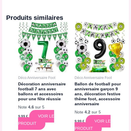
Produits similaires
Déco Anniversaire Foot
Déco Anniversaire Foot
Décoration anniversaire
Ballon de football pour
football 7 ans avec
anniversaire garçon 9
ballons et accessoires
ans, décoration festive
pour une fête réussie
thème foot, accessoire
anniversaire
Note
4.6
sur 5
Note
4.2
sur 5
VOIR LE
9,99
€
VOIR LE
9,99
€
PRODUIT
PRODUIT