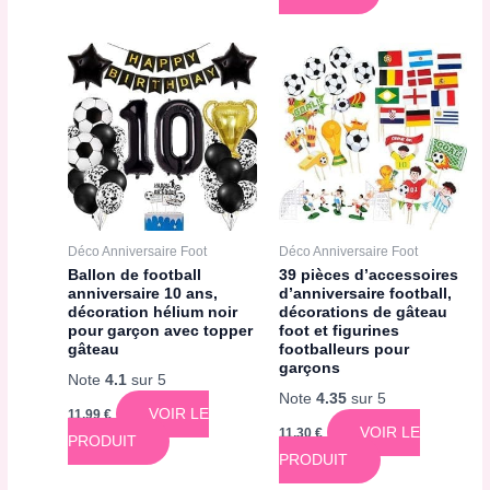
Déco Anniversaire Foot
Déco Anniversaire Foot
Ballon de football
39 pièces d’accessoires
anniversaire 10 ans,
d’anniversaire football,
décoration hélium noir
décorations de gâteau
pour garçon avec topper
foot et figurines
gâteau
footballeurs pour
garçons
Note
4.1
sur 5
Note
4.35
sur 5
VOIR LE
11,99
€
VOIR LE
11,30
€
PRODUIT
PRODUIT