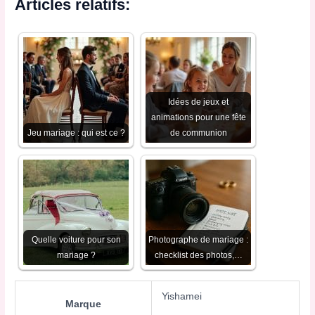
Articles relatifs:
Idées de jeux et
animations pour une fête
Jeu mariage : qui est ce ?
de communion
Quelle voiture pour son
Photographe de mariage :
mariage ?
checklist des photos,…
Yishamei
Marque