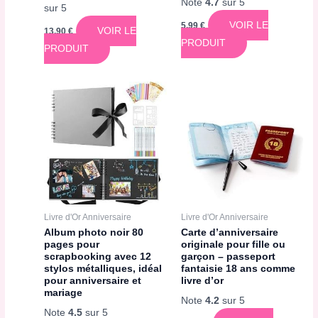
Note
4.7
sur 5
sur 5
VOIR LE
5,99
€
VOIR LE
13,90
€
PRODUIT
PRODUIT
Livre d'Or Anniversaire
Livre d'Or Anniversaire
Album photo noir 80
Carte d’anniversaire
pages pour
originale pour fille ou
scrapbooking avec 12
garçon – passeport
stylos métalliques, idéal
fantaisie 18 ans comme
pour anniversaire et
livre d’or
mariage
Note
4.2
sur 5
Note
4.5
sur 5