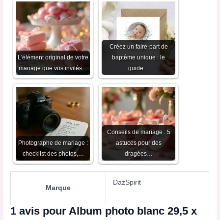
Créez un faire-part de
L'élément original de votre
baptême unique : le
mariage que vos invités…
guide…
Conseils de mariage : 5
Photographe de mariage :
astuces pour des
checklist des photos,…
dragées…
DazSpirit
Marque
1 avis pour
Album photo blanc 29,5 x