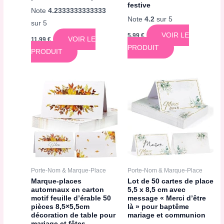
festive
Note
4.2333333333333
Note
4.2
sur 5
sur 5
VOIR LE
5,99
€
VOIR LE
11,99
€
PRODUIT
PRODUIT
Porte-Nom & Marque-Place
Porte-Nom & Marque-Place
Marque-places
Lot de 50 cartes de place
automnaux en carton
5,5 x 8,5 cm avec
motif feuille d’érable 50
message « Merci d’être
pièces 8,5×5,5cm
là » pour baptême
décoration de table pour
mariage et communion
mariage et fêtes