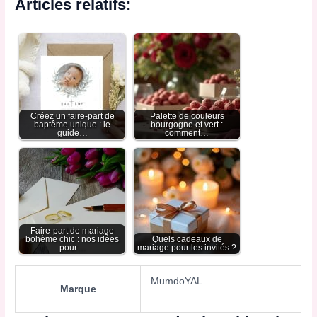
Articles relatifs:
Créez un faire-part de
Palette de couleurs
baptême unique : le
bourgogne et vert :
guide…
comment…
Faire-part de mariage
bohème chic : nos idées
Quels cadeaux de
pour…
mariage pour les invités ?
MumdoYAL
Marque