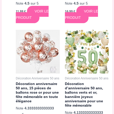
Note
4.5
sur 5
Note
4.5
sur 5
VOIR LE
VOIR LE
11,99
€
16,99
€
PRODUIT
PRODUIT
Décoration Anniversaire 50 ans
Décoration Anniversaire 50 ans
Décoration anniversaire
Décoration
50 ans, 15 pièces de
d’anniversaire 50 ans,
ballons rose or pour une
ballons verts et or,
fête mémorable en toute
bannière joyeux
élégance
anniversaire pour une
fête mémorable
Note
4.3333333333333
Note
4.1333333333333