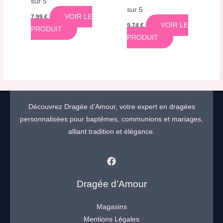
sur 5
sur 5
VOIR LE
7,99
€
VOIR LE
9,74
€
PRODUIT
PRODUIT
Découvrez Dragée d’Amour, votre expert en dragées
personnalisées pour baptêmes, communions et mariages,
alliant tradition et élégance.
Dragée d’Amour
Magasins
Mentions Légales