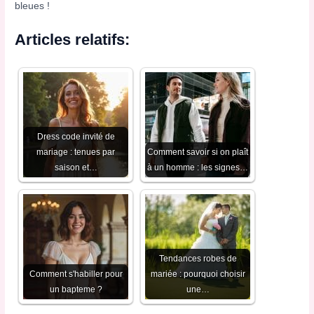
bleues !
Articles relatifs:
Dress code invité de
mariage : tenues par
Comment savoir si on plaît
saison et…
à un homme : les signes…
Tendances robes de
Comment s'habiller pour
mariée : pourquoi choisir
un bapteme​ ?
une…