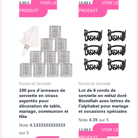
VOIR LE
VOIR LE
9,99
€
19,89
€
PRODUIT
PRODUIT
Ronds de Serviette
Ronds de Serviette
100 pcs d’anneaux de
Lot de 6 ronds de
serviette en strass
serviette en métal doré
argentés pour
Bismillah avec lettres de
décoration de table,
l’alphabet pour mariage
mariage, communion et
et occasions spéciales
fête
Note
4.35
sur 5
Note
4.1333333333333
VOIR LE
12,99
€
sur 5
PRODUIT