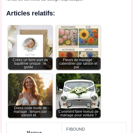
Articles relatifs:
Créez un faire-part de
Fleurs de mariage :
baptême unique : le
calendrier par saison et
guide…
par…
Dress code invité de
mariage : tenues par
Comment faire noeud de
saison et…
mariage pour voiture ?
FIBOUND
Marque