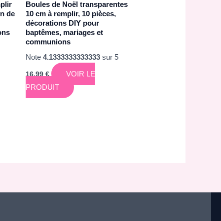
plir
Boules de Noël transparentes
on de
10 cm à remplir, 10 pièces,
décorations DIY pour
ons
baptêmes, mariages et
communions
Note
4.1333333333333
sur 5
VOIR LE
16,99
€
PRODUIT