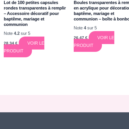
Lot de 100 petites capsules
Boules transparentes à rem
rondes transparentes à remplir
en acrylique pour décorati
– Accessoire décoratif pour
baptême, mariage et
baptême, mariage et
communion – boîte à bonb
communion
Note
4
sur 5
Note
4.2
sur 5
VOIR LE
26,47
€
VOIR LE
28,34
€
PRODUIT
PRODUIT