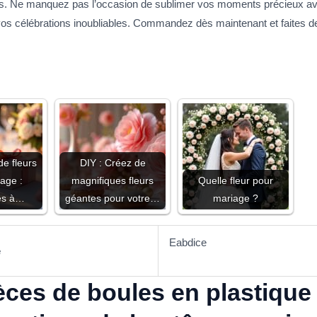
es. Ne manquez pas l’occasion de sublimer vos moments précieux ave
 vos célébrations inoubliables. Commandez dès maintenant et faites
 fleurs
DIY : Créez de
age :
magnifiques fleurs
Quelle fleur pour
ves à…
géantes pour votre…
mariage ?
Eabdice
e
èces de boules en plastique