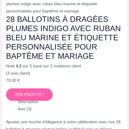
plumes indigo avec ruban bleu marine et étiquette
personnalisée pour baptême et mariage
28 BALLOTINS À DRAGÉES
PLUMES INDIGO AVEC RUBAN
BLEU MARINE ET ÉTIQUETTE
PERSONNALISÉE POUR
BAPTÊME ET MARIAGE
Noté
4.2
sur 5 basé sur
2
notations client
(
3
avis client)
70,00
€
J'EN PROFITE !
Description
Avis (3)
Ajoutez une touche d’élégance à votre célébration avec nos 28