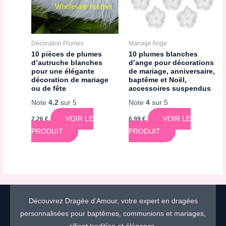
Décoration Plumes
Mariage Ange
10 pièces de plumes
10 plumes blanches
d’autruche blanches
d’ange pour décorations
pour une élégante
de mariage, anniversaire,
décoration de mariage
baptême et Noël,
ou de fête
accessoires suspendus
Note
4.2
sur 5
Note
4
sur 5
VOIR LE
VOIR LE
2,26
€
6,99
€
PRODUIT
PRODUIT
Découvrez Dragée d’Amour, votre expert en dragées
personnalisées pour baptêmes, communions et mariages,