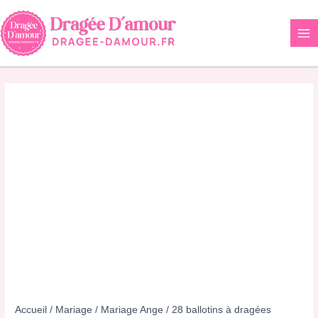
Aller
au
contenu
Accueil
/
Mariage
/
Mariage Ange
/ 28 ballotins à dragées