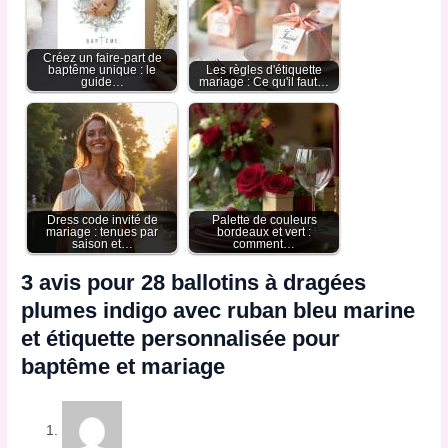
Créez un faire-part de
baptême unique : le
Les règles d'étiquette
guide…
mariage : Ce qu'il faut…
Dress code invité de
Palette de couleurs
mariage : tenues par
bordeaux et vert :
saison et…
comment…
3 avis pour
28 ballotins à dragées
plumes indigo avec ruban bleu marine
et étiquette personnalisée pour
baptême et mariage