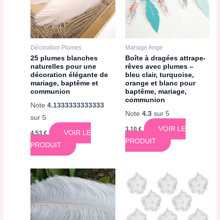
Décoration Plumes
Mariage Ange
25 plumes blanches
Boîte à dragées attrape-
naturelles pour une
rêves avec plumes –
décoration élégante de
bleu clair, turquoise,
mariage, baptême et
orange et blanc pour
communion
baptême, mariage,
communion
Note
4.1333333333333
Note
4.3
sur 5
sur 5
VOIR LE
3,10
€
VOIR LE
4,53
€
PRODUIT
PRODUIT