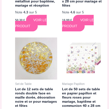
métallisé pour baptême,
x 28 cm pour mariage et
mariage et réception
fêtes
Note
4.3
sur 5
Note
4.6
sur 5
VOIR LE
VOIR LE
50,30
€
16,99
€
PRODUIT
PRODUIT
Set de Table
Mariage Papillon
Lot de 12 sets de table
Lot de 50 sets de table
ronds double face en
en papier papillon et
maille dorée, décoration
fleurs roses pour
noire et or pour mariages
mariage, baptême et
et fêtes
communion 40 x 28 cm