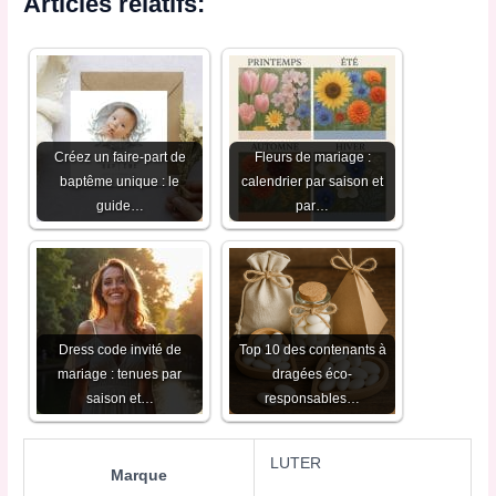
Articles relatifs:
Créez un faire-part de
Fleurs de mariage :
baptême unique : le
calendrier par saison et
guide…
par…
Dress code invité de
Top 10 des contenants à
mariage : tenues par
dragées éco-
saison et…
responsables…
LUTER
Marque